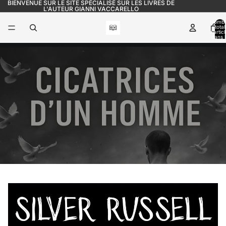
BIENVENUE SUR LE SITE SPÉCIALISÉ SUR LES LIVRES DE
L'AUTEUR GIANNI VACCARELLO
Nomb
total
d’artic
dans l
panier: